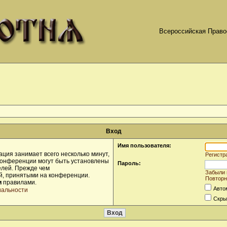
Всероссийская Право
Вход
Имя пользователя:
ция занимает всего несколько минут,
Регистр
конференции могут быть установлены
Пароль:
елей. Прежде чем
Забыли 
ой, принятыми на конференции.
Повторн
и
правилами.
Авто
иальности
Скры