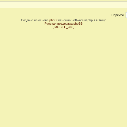
Перейти:
Создано на основе
phpBB
® Forum Software © phpBB Group
Русская поддержка phpBB
{ MOBILE_ON }