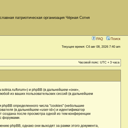
славная патриотическая организация Чёрная Сотня
FAQ
Поиск
Текущее время: Сб авг 08, 2026 7:40 am
Часовой пояс: UTC + 3 часа
sotnia.ru/forum») и phpBB (в дальнейшем «они»,
юбой из ваших пользовательских сессий (в дальнейшем
phpBB определенного числа "cookies" (небольшие
ователя (в дальнейшем «user-id») и идентификатор
ет создана после просмотра одной из тем конференции
 с форумами.
нию phpBB, однако они выходят за рамки этого документа,