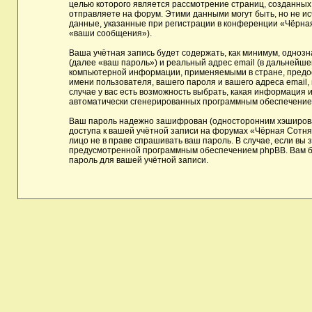
целью которого является рассмотрение страниц, созданны
отправляете на форум. Этими данными могут быть, но не 
данные, указанные при регистрации в конференции «Чёрная
«ваши сообщения»).
Ваша учётная запись будет содержать, как минимум, одноз
(далее «ваш пароль») и реальный адрес email (в дальнейш
компьютерной информации, применяемыми в стране, предос
имени пользователя, вашего пароля и вашего адреса email,
случае у вас есть возможность выбрать, какая информация и
автоматически сгенерированных программным обеспечение
Ваш пароль надежно зашифрован (односторонним хэшировани
доступа к вашей учётной записи на форумах «Чёрная Сотня»,
лицо не в праве спрашивать ваш пароль. В случае, если вы
предусмотренной программным обеспечением phpBB. Вам бу
пароль для вашей учётной записи.