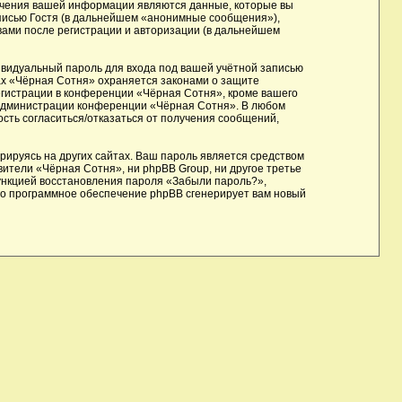
учения вашей информации являются данные, которые вы
писью Гостя (в дальнейшем «анонимные сообщения»),
вами после регистрации и авторизации (в дальнейшем
ивидуальный пароль для входа под вашей учётной записью
ах «Чёрная Сотня» охраняется законами о защите
гистрации в конференции «Чёрная Сотня», кроме вашего
е администрации конференции «Чёрная Сотня». В любом
ость согласиться/отказаться от получения сообщений,
ируясь на других сайтах. Ваш пароль является средством
вители «Чёрная Сотня», ни phpBB Group, ни другое третье
функцией восстановления пароля «Забыли пароль?»,
го программное обеспечение phpBB сгенерирует вам новый