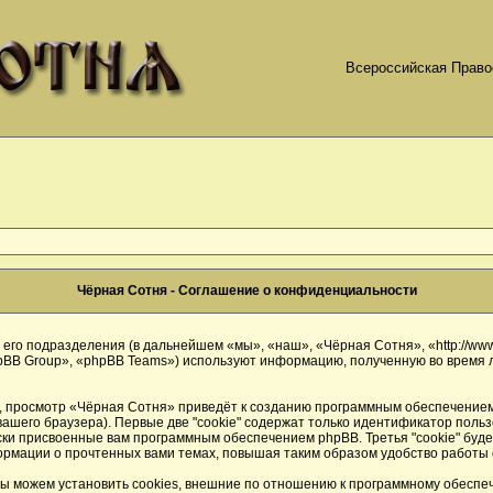
Всероссийская Право
Чёрная Сотня - Соглашение о конфиденциальности
его подразделения (в дальнейшем «мы», «наш», «Чёрная Сотня», «http://www.
BB Group», «phpBB Teams») используют информацию, полученную во время л
 просмотр «Чёрная Сотня» приведёт к созданию программным обеспечением 
ашего браузера). Первые две "cookie" содержат только идентификатор польз
ески присвоенные вам программным обеспечением phpBB. Третья "cookie" буд
ормации о прочтенных вами темах, повышая таким образом удобство работы
ы можем установить cookies, внешние по отношению к программному обеспече