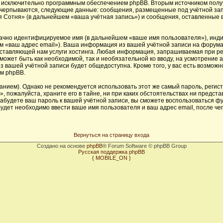
х исключительно программным обеспечением phpBB. Вторым источником пол
исчерпываются, следующие данные: сообщения, размещенные под учётной за
 Сотня» (в дальнейшем «ваша учётная запись») и сообщения, оставленные 
начно идентифицируемое имя (в дальнейшем «ваше имя пользователя»), инд
ем «ваш адрес email»). Ваша информация из вашей учётной записи на форум
тавляющей нам услуги хостинга. Любая информация, запрашиваемая при ре
 может быть как необходимой, так и необязательной ко вводу, на усмотрени
з вашей учётной записи будет общедоступна. Кроме того, у вас есть возможн
м phpBB.
ем). Однако не рекомендуется использовать этот же самый пароль, регистр
 пожалуйста, храните его в тайне, ни при каких обстоятельствах ни предста
 забудете ваш пароль к вашей учётной записи, вы сможете воспользоваться 
дет необходимо ввести ваше имя пользователя и ваш адрес email, после че
Вернуться на страницу входа
Создано на основе
phpBB
® Forum Software © phpBB Group
Русская поддержка phpBB
{ MOBILE_ON }