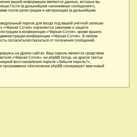
учения вашей информации являются данные, которые вы
писью Гостя (в дальнейшем «анонимные сообщения»),
вами после регистрации и авторизации (в дальнейшем
ивидуальный пароль для входа под вашей учётной записью
ах «Чёрная Сотня» охраняется законами о защите
гистрации в конференции «Чёрная Сотня», кроме вашего
е администрации конференции «Чёрная Сотня». В любом
ость согласиться/отказаться от получения сообщений,
ируясь на других сайтах. Ваш пароль является средством
вители «Чёрная Сотня», ни phpBB Group, ни другое третье
функцией восстановления пароля «Забыли пароль?»,
го программное обеспечение phpBB сгенерирует вам новый