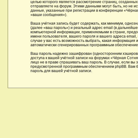
целью которого является рассмотрение страниц, созданны
отправляете на форум. Этими данными могут быть, но не 
данные, указанные при регистрации в конференции «Чёрная
«ваши сообщения»).
Ваша учётная запись будет содержать, как минимум, одноз
(далее «ваш пароль») и реальный адрес email (в дальнейш
компьютерной информации, применяемыми в стране, предос
имени пользователя, вашего пароля и вашего адреса email,
случае у вас есть возможность выбрать, какая информация и
автоматически сгенерированных программным обеспечение
Ваш пароль надежно зашифрован (односторонним хэшировани
доступа к вашей учётной записи на форумах «Чёрная Сотня»,
лицо не в праве спрашивать ваш пароль. В случае, если вы
предусмотренной программным обеспечением phpBB. Вам бу
пароль для вашей учётной записи.