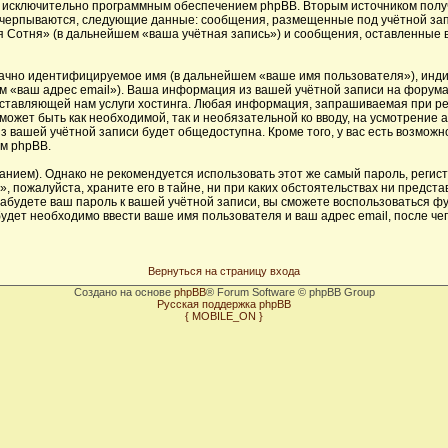
х исключительно программным обеспечением phpBB. Вторым источником пол
исчерпываются, следующие данные: сообщения, размещенные под учётной за
 Сотня» (в дальнейшем «ваша учётная запись») и сообщения, оставленные 
начно идентифицируемое имя (в дальнейшем «ваше имя пользователя»), инд
ем «ваш адрес email»). Ваша информация из вашей учётной записи на форум
тавляющей нам услуги хостинга. Любая информация, запрашиваемая при ре
 может быть как необходимой, так и необязательной ко вводу, на усмотрени
з вашей учётной записи будет общедоступна. Кроме того, у вас есть возможн
м phpBB.
ем). Однако не рекомендуется использовать этот же самый пароль, регистр
 пожалуйста, храните его в тайне, ни при каких обстоятельствах ни предста
 забудете ваш пароль к вашей учётной записи, вы сможете воспользоваться 
дет необходимо ввести ваше имя пользователя и ваш адрес email, после че
Вернуться на страницу входа
Создано на основе
phpBB
® Forum Software © phpBB Group
Русская поддержка phpBB
{ MOBILE_ON }