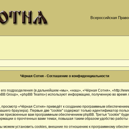
Всероссийская Право
Чёрная Сотня - Соглашение о конфиденциальности
его подразделения (в дальнейшем «мы», «наш», «Чёрная Сотня», «http://www.
BB Group», «phpBB Teams») используют информацию, полученную во время л
 просмотр «Чёрная Сотня» приведёт к созданию программным обеспечением 
ашего браузера). Первые две "cookie" содержат только идентификатор польз
ески присвоенные вам программным обеспечением phpBB. Третья "cookie" буд
ормации о прочтенных вами темах, повышая таким образом удобство работы
ы можем установить cookies, внешние по отношению к программному обеспече