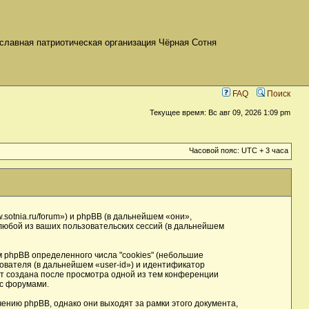
славная патриотическая организация Чёрная Сотня
FAQ
Поиск
Текущее время: Вс авг 09, 2026 1:09 pm
Часовой пояс: UTC + 3 часа
sotnia.ru/forum») и phpBB (в дальнейшем «они»,
юбой из ваших пользовательских сессий (в дальнейшем
phpBB определенного числа "cookies" (небольшие
ователя (в дальнейшем «user-id») и идентификатор
ет создана после просмотра одной из тем конференции
 с форумами.
нию phpBB, однако они выходят за рамки этого документа,