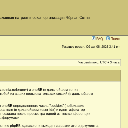
славная патриотическая организация Чёрная Сотня
FAQ
Поиск
Текущее время: Сб авг 08, 2026 3:41 pm
Часовой пояс: UTC + 3 часа
sotnia.ru/forum») и phpBB (в дальнейшем «они»,
юбой из ваших пользовательских сессий (в дальнейшем
phpBB определенного числа "cookies" (небольшие
ователя (в дальнейшем «user-id») и идентификатор
ет создана после просмотра одной из тем конференции
 с форумами.
нию phpBB, однако они выходят за рамки этого документа,