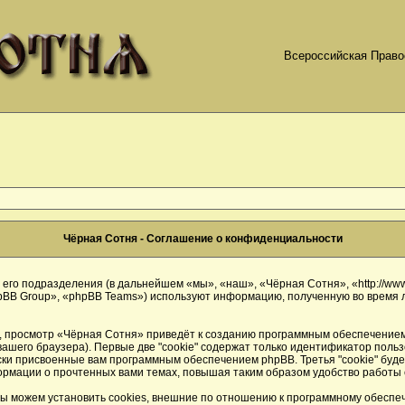
Всероссийская Право
Чёрная Сотня - Соглашение о конфиденциальности
его подразделения (в дальнейшем «мы», «наш», «Чёрная Сотня», «http://www.
BB Group», «phpBB Teams») используют информацию, полученную во время л
 просмотр «Чёрная Сотня» приведёт к созданию программным обеспечением 
ашего браузера). Первые две "cookie" содержат только идентификатор польз
ески присвоенные вам программным обеспечением phpBB. Третья "cookie" буд
ормации о прочтенных вами темах, повышая таким образом удобство работы
ы можем установить cookies, внешние по отношению к программному обеспече