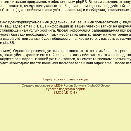
х исключительно программным обеспечением phpBB. Вторым источником пол
исчерпываются, следующие данные: сообщения, размещенные под учётной за
 Сотня» (в дальнейшем «ваша учётная запись») и сообщения, оставленные 
начно идентифицируемое имя (в дальнейшем «ваше имя пользователя»), инд
ем «ваш адрес email»). Ваша информация из вашей учётной записи на форум
тавляющей нам услуги хостинга. Любая информация, запрашиваемая при ре
 может быть как необходимой, так и необязательной ко вводу, на усмотрени
з вашей учётной записи будет общедоступна. Кроме того, у вас есть возможн
м phpBB.
ем). Однако не рекомендуется использовать этот же самый пароль, регистр
 пожалуйста, храните его в тайне, ни при каких обстоятельствах ни предста
 забудете ваш пароль к вашей учётной записи, вы сможете воспользоваться 
дет необходимо ввести ваше имя пользователя и ваш адрес email, после че
Вернуться на страницу входа
Создано на основе
phpBB
® Forum Software © phpBB Group
Русская поддержка phpBB
{ MOBILE_ON }