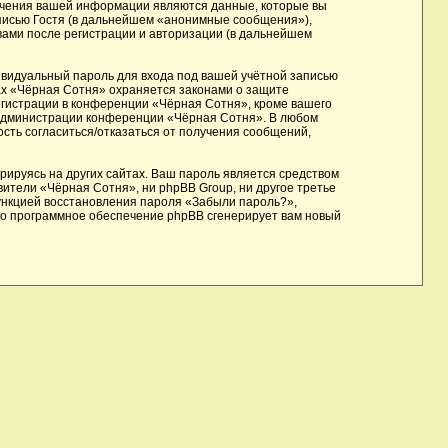
учения вашей информации являются данные, которые вы
писью Гостя (в дальнейшем «анонимные сообщения»),
вами после регистрации и авторизации (в дальнейшем
ивидуальный пароль для входа под вашей учётной записью
ах «Чёрная Сотня» охраняется законами о защите
гистрации в конференции «Чёрная Сотня», кроме вашего
е администрации конференции «Чёрная Сотня». В любом
ость согласиться/отказаться от получения сообщений,
ируясь на других сайтах. Ваш пароль является средством
вители «Чёрная Сотня», ни phpBB Group, ни другое третье
функцией восстановления пароля «Забыли пароль?»,
го программное обеспечение phpBB сгенерирует вам новый