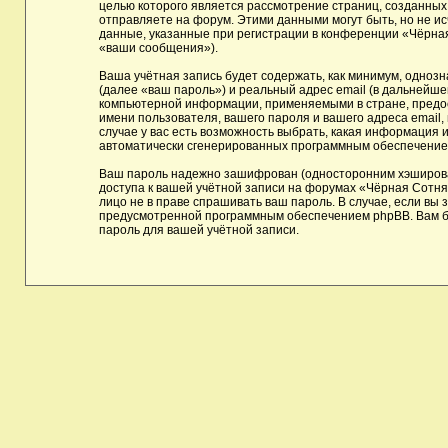
целью которого является рассмотрение страниц, созданны
отправляете на форум. Этими данными могут быть, но не 
данные, указанные при регистрации в конференции «Чёрная
«ваши сообщения»).
Ваша учётная запись будет содержать, как минимум, одноз
(далее «ваш пароль») и реальный адрес email (в дальнейш
компьютерной информации, применяемыми в стране, предос
имени пользователя, вашего пароля и вашего адреса email,
случае у вас есть возможность выбрать, какая информация и
автоматически сгенерированных программным обеспечение
Ваш пароль надежно зашифрован (односторонним хэшировани
доступа к вашей учётной записи на форумах «Чёрная Сотня»,
лицо не в праве спрашивать ваш пароль. В случае, если вы
предусмотренной программным обеспечением phpBB. Вам бу
пароль для вашей учётной записи.