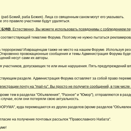
 (раб Божий, раба Божия). Лица со священным саном могут его указывать.
это правило участники будут удаляться.
 БУКВ
. Естественно, Вы можете использовать псевдонимы с соблюдением п
 соответствующей тематике Форума. Поэтому не нужно пытаться рекламирова
 терроризма! Извращенцам также не место на нашем Форуме. Используя резк
р. Откровенно провокационные сообщения и темы Администрация Форума буде
щений несут сами их авторы.
я участников, допускающих те или иные нарушения. Пять предупреждений в
ствующем разделе. Администрация Форума оставляет за собой право перемещ
страции почту на "mail-ru". Вы просто не получите сообщений, в том числе 
кроме тем в разделах "Объявления", "Разное" и "Юмор"), отправляются в раз
 случае, если они потеряли свою актуальность.
А", куда перемещаются из других разделов (кроме разделов "Объявления"
ласие на получение почтовых рассылок "Православного Набата".
уме!