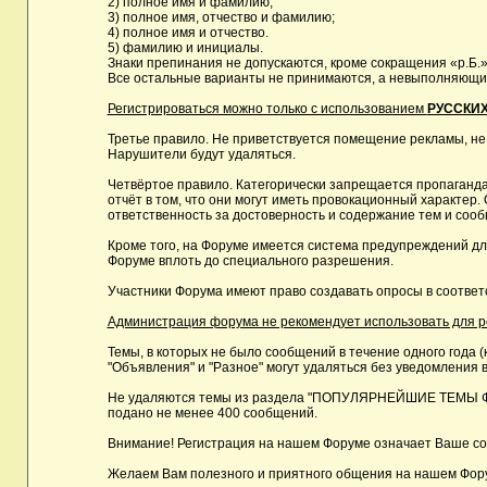
2) полное имя и фамилию;
3) полное имя, отчество и фамилию;
4) полное имя и отчество.
5) фамилию и инициалы.
Знаки препинания не допускаются, кроме сокращения «р.Б.»
Все остальные варианты не принимаются, а невыполняющие 
Регистрироваться можно только с использованием
РУССКИХ
Третье правило. Не приветствуется помещение рекламы, не
Нарушители будут удаляться.
Четвёртое правило. Категорически запрещается пропаганда
отчёт в том, что они могут иметь провокационный характе
ответственность за достоверность и содержание тем и сооб
Кроме того, на Форуме имеется система предупреждений дл
Форуме вплоть до специального разрешения.
Участники Форума имеют право создавать опросы в соответ
Администрация форума не рекомендует использовать для реги
Темы, в которых не было сообщений в течение одного года (
"Объявления" и "Разное" могут удаляться без уведомления в
Не удаляются темы из раздела "ПОПУЛЯРНЕЙШИЕ ТЕМЫ ФОРУМ
подано не менее 400 сообщений.
Внимание! Регистрация на нашем Форуме означает Ваше сог
Желаем Вам полезного и приятного общения на нашем Фор