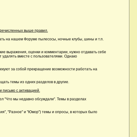
еречисленных выше правил.
ть на нашем Форуме пылесосы, ночные клубы, шины и т.п.
ие выражения, оценки и комментарии, нужно отдавать себе
т удалять вместе с пользователями. Однако
лекуют за собой прекращение возможности работать на
ать темы из одних разделов в другие.
и письмо с активацией.
дел "Что мы недавно обсуждали". Темы в разделах
, "Разное" и "Юмор") темы и опросы, в которых было