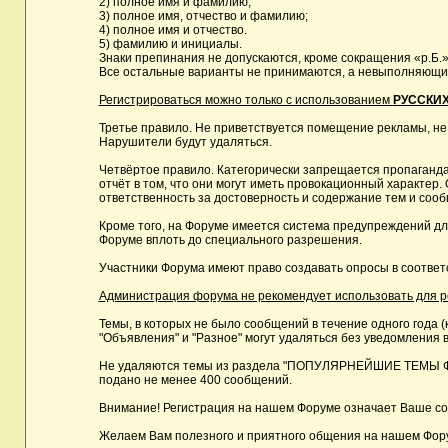
2) полное имя и фамилию;
3) полное имя, отчество и фамилию;
4) полное имя и отчество.
5) фамилию и инициалы.
Знаки препинания не допускаются, кроме сокращения «р.Б.»
Все остальные варианты не принимаются, а невыполняющие 
Регистрироваться можно только с использованием
РУССКИХ
Третье правило. Не приветствуется помещение рекламы, не
Нарушители будут удаляться.
Четвёртое правило. Категорически запрещается пропаганда
отчёт в том, что они могут иметь провокационный характе
ответственность за достоверность и содержание тем и сооб
Кроме того, на Форуме имеется система предупреждений дл
Форуме вплоть до специального разрешения.
Участники Форума имеют право создавать опросы в соответ
Администрация форума не рекомендует использовать для реги
Темы, в которых не было сообщений в течение одного года (
"Объявления" и "Разное" могут удаляться без уведомления в
Не удаляются темы из раздела "ПОПУЛЯРНЕЙШИЕ ТЕМЫ ФОРУМ
подано не менее 400 сообщений.
Внимание! Регистрация на нашем Форуме означает Ваше сог
Желаем Вам полезного и приятного общения на нашем Фор