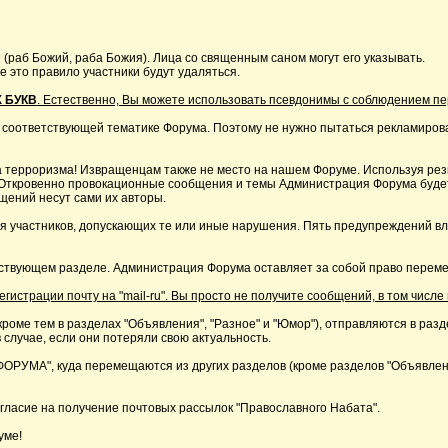
 (раб Божий, раба Божия). Лица со священным саном могут его указывать.
это правило участники будут удаляться.
 БУКВ
. Естественно, Вы можете использовать псевдонимы с соблюдением п
 соответствующей тематике Форума. Поэтому не нужно пытаться рекламирова
 терроризма! Извращенцам также не место на нашем Форуме. Используя резк
р. Откровенно провокационные сообщения и темы Администрация Форума буде
щений несут сами их авторы.
я участников, допускающих те или иные нарушения. Пять предупреждений в
ствующем разделе. Администрация Форума оставляет за собой право перемещ
страции почту на "mail-ru". Вы просто не получите сообщений, в том числе 
кроме тем в разделах "Объявления", "Разное" и "Юмор"), отправляются в раз
 случае, если они потеряли свою актуальность.
А", куда перемещаются из других разделов (кроме разделов "Объявления"
ласие на получение почтовых рассылок "Православного Набата".
уме!