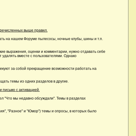
еречисленных выше правил.
ть на нашем Форуме пылесосы, ночные клубы, шины и т.п.
ие выражения, оценки и комментарии, нужно отдавать себе
т удалять вместе с пользователями. Однако
лекуют за собой прекращение возможности работать на
ать темы из одних разделов в другие.
и письмо с активацией.
дел "Что мы недавно обсуждали". Темы в разделах
, "Разное" и "Юмор") темы и опросы, в которых было