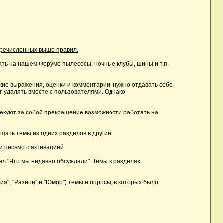
еречисленных выше правил.
ть на нашем Форуме пылесосы, ночные клубы, шины и т.п.
ие выражения, оценки и комментарии, нужно отдавать себе
т удалять вместе с пользователями. Однако
лекуют за собой прекращение возможности работать на
ать темы из одних разделов в другие.
и письмо с активацией.
дел "Что мы недавно обсуждали". Темы в разделах
, "Разное" и "Юмор") темы и опросы, в которых было