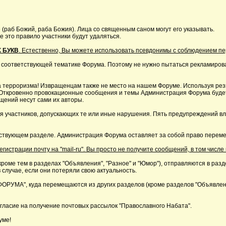
 (раб Божий, раба Божия). Лица со священным саном могут его указывать.
это правило участники будут удаляться.
 БУКВ
. Естественно, Вы можете использовать псевдонимы с соблюдением п
 соответствующей тематике Форума. Поэтому не нужно пытаться рекламирова
 терроризма! Извращенцам также не место на нашем Форуме. Используя резк
р. Откровенно провокационные сообщения и темы Администрация Форума буде
щений несут сами их авторы.
я участников, допускающих те или иные нарушения. Пять предупреждений в
ствующем разделе. Администрация Форума оставляет за собой право перемещ
страции почту на "mail-ru". Вы просто не получите сообщений, в том числе 
кроме тем в разделах "Объявления", "Разное" и "Юмор"), отправляются в раз
 случае, если они потеряли свою актуальность.
А", куда перемещаются из других разделов (кроме разделов "Объявления"
ласие на получение почтовых рассылок "Православного Набата".
уме!