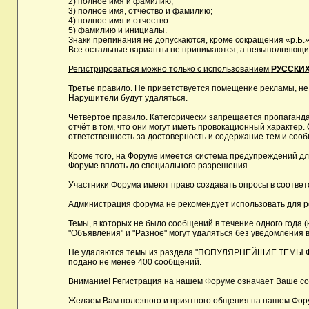
2) полное имя и фамилию;
3) полное имя, отчество и фамилию;
4) полное имя и отчество.
5) фамилию и инициалы.
Знаки препинания не допускаются, кроме сокращения «р.Б.»
Все остальные варианты не принимаются, а невыполняющие 
Регистрироваться можно только с использованием
РУССКИХ
Третье правило. Не приветствуется помещение рекламы, не
Нарушители будут удаляться.
Четвёртое правило. Категорически запрещается пропаганда
отчёт в том, что они могут иметь провокационный характе
ответственность за достоверность и содержание тем и сооб
Кроме того, на Форуме имеется система предупреждений дл
Форуме вплоть до специального разрешения.
Участники Форума имеют право создавать опросы в соответ
Администрация форума не рекомендует использовать для реги
Темы, в которых не было сообщений в течение одного года (
"Объявления" и "Разное" могут удаляться без уведомления в
Не удаляются темы из раздела "ПОПУЛЯРНЕЙШИЕ ТЕМЫ ФОРУМ
подано не менее 400 сообщений.
Внимание! Регистрация на нашем Форуме означает Ваше сог
Желаем Вам полезного и приятного общения на нашем Фор