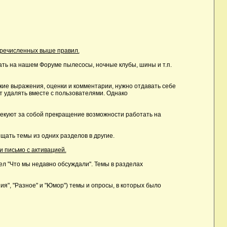
еречисленных выше правил.
ть на нашем Форуме пылесосы, ночные клубы, шины и т.п.
ие выражения, оценки и комментарии, нужно отдавать себе
т удалять вместе с пользователями. Однако
лекуют за собой прекращение возможности работать на
ать темы из одних разделов в другие.
и письмо с активацией.
дел "Что мы недавно обсуждали". Темы в разделах
, "Разное" и "Юмор") темы и опросы, в которых было