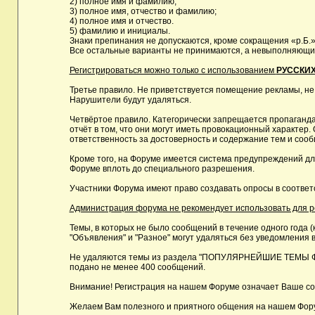
2) полное имя и фамилию;
3) полное имя, отчество и фамилию;
4) полное имя и отчество.
5) фамилию и инициалы.
Знаки препинания не допускаются, кроме сокращения «р.Б.»
Все остальные варианты не принимаются, а невыполняющие 
Регистрироваться можно только с использованием
РУССКИХ
Третье правило. Не приветствуется помещение рекламы, не
Нарушители будут удаляться.
Четвёртое правило. Категорически запрещается пропаганда
отчёт в том, что они могут иметь провокационный характе
ответственность за достоверность и содержание тем и сооб
Кроме того, на Форуме имеется система предупреждений дл
Форуме вплоть до специального разрешения.
Участники Форума имеют право создавать опросы в соответ
Администрация форума не рекомендует использовать для реги
Темы, в которых не было сообщений в течение одного года (
"Объявления" и "Разное" могут удаляться без уведомления в
Не удаляются темы из раздела "ПОПУЛЯРНЕЙШИЕ ТЕМЫ ФОРУМ
подано не менее 400 сообщений.
Внимание! Регистрация на нашем Форуме означает Ваше сог
Желаем Вам полезного и приятного общения на нашем Фор