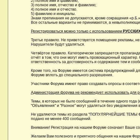
2) полное имя и фамилию;
3) полное имя, отчество и фамилию;
4) полное имя и отчество.
5) фамилию и инициалы.
Знаки препинания не допускаются, кроме сокращения «р.Б.»
Все остальные варианты не принимаются, а невыполняющие 
Регистрироваться можно только с использованием
РУССКИХ
Третье правило. Не приветствуется помещение рекламы, не
Нарушители будут удаляться.
Четвёртое правило. Категорически запрещается пропаганда
отчёт в том, что они могут иметь провокационный характе
ответственность за достоверность и содержание тем и сооб
Кроме того, на Форуме имеется система предупреждений дл
Форуме вплоть до специального разрешения.
Участники Форума имеют право создавать опросы в соответ
Администрация форума не рекомендует использовать для реги
Темы, в которых не было сообщений в течение одного года (
"Объявления" и "Разное" могут удаляться без уведомления в
Не удаляются темы из раздела "ПОПУЛЯРНЕЙШИЕ ТЕМЫ ФОРУМ
подано не менее 400 сообщений.
Внимание! Регистрация на нашем Форуме означает Ваше сог
Желаем Вам полезного и приятного общения на нашем Фор