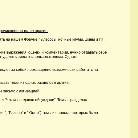
еречисленных выше правил.
ть на нашем Форуме пылесосы, ночные клубы, шины и т.п.
ие выражения, оценки и комментарии, нужно отдавать себе
т удалять вместе с пользователями. Однако
лекуют за собой прекращение возможности работать на
ать темы из одних разделов в другие.
и письмо с активацией.
дел "Что мы недавно обсуждали". Темы в разделах
, "Разное" и "Юмор") темы и опросы, в которых было