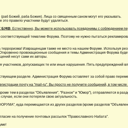
 (раб Божий, раба Божия). Лица со священным саном могут его указывать.
это правило участники будут удаляться.
 БУКВ
. Естественно, Вы можете использовать псевдонимы с соблюдением п
 соответствующей тематике Форума. Поэтому не нужно пытаться рекламирова
 терроризма! Извращенцам также не место на нашем Форуме. Используя резк
р. Откровенно провокационные сообщения и темы Администрация Форума буде
щений несут сами их авторы.
я участников, допускающих те или иные нарушения. Пять предупреждений в
ствующем разделе. Администрация Форума оставляет за собой право перемещ
страции почту на "mail-ru". Вы просто не получите сообщений, в том числе 
кроме тем в разделах "Объявления", "Разное" и "Юмор"), отправляются в раз
 случае, если они потеряли свою актуальность.
А", куда перемещаются из других разделов (кроме разделов "Объявления"
ласие на получение почтовых рассылок "Православного Набата".
уме!