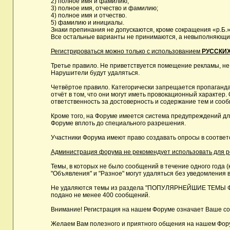
2) полное имя и фамилию;
3) полное имя, отчество и фамилию;
4) полное имя и отчество.
5) фамилию и инициалы.
Знаки препинания не допускаются, кроме сокращения «р.Б.»
Все остальные варианты не принимаются, а невыполняющие 
Регистрироваться можно только с использованием
РУССКИХ
Третье правило. Не приветствуется помещение рекламы, не
Нарушители будут удаляться.
Четвёртое правило. Категорически запрещается пропаганда
отчёт в том, что они могут иметь провокационный характе
ответственность за достоверность и содержание тем и сооб
Кроме того, на Форуме имеется система предупреждений дл
Форуме вплоть до специального разрешения.
Участники Форума имеют право создавать опросы в соответ
Администрация форума не рекомендует использовать для реги
Темы, в которых не было сообщений в течение одного года (
"Объявления" и "Разное" могут удаляться без уведомления в
Не удаляются темы из раздела "ПОПУЛЯРНЕЙШИЕ ТЕМЫ ФОРУМ
подано не менее 400 сообщений.
Внимание! Регистрация на нашем Форуме означает Ваше сог
Желаем Вам полезного и приятного общения на нашем Фор