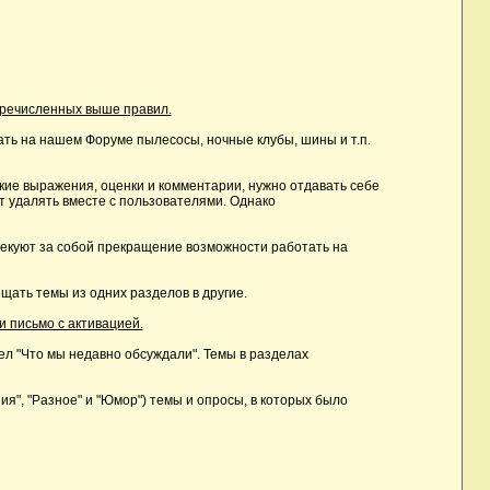
еречисленных выше правил.
ть на нашем Форуме пылесосы, ночные клубы, шины и т.п.
ие выражения, оценки и комментарии, нужно отдавать себе
т удалять вместе с пользователями. Однако
лекуют за собой прекращение возможности работать на
ать темы из одних разделов в другие.
и письмо с активацией.
дел "Что мы недавно обсуждали". Темы в разделах
, "Разное" и "Юмор") темы и опросы, в которых было