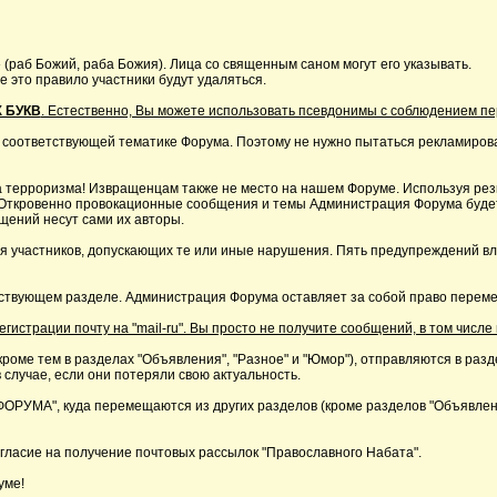
 (раб Божий, раба Божия). Лица со священным саном могут его указывать.
это правило участники будут удаляться.
 БУКВ
. Естественно, Вы можете использовать псевдонимы с соблюдением п
 соответствующей тематике Форума. Поэтому не нужно пытаться рекламирова
 терроризма! Извращенцам также не место на нашем Форуме. Используя резк
р. Откровенно провокационные сообщения и темы Администрация Форума буде
щений несут сами их авторы.
я участников, допускающих те или иные нарушения. Пять предупреждений в
ствующем разделе. Администрация Форума оставляет за собой право перемещ
страции почту на "mail-ru". Вы просто не получите сообщений, в том числе 
кроме тем в разделах "Объявления", "Разное" и "Юмор"), отправляются в раз
 случае, если они потеряли свою актуальность.
А", куда перемещаются из других разделов (кроме разделов "Объявления"
ласие на получение почтовых рассылок "Православного Набата".
уме!