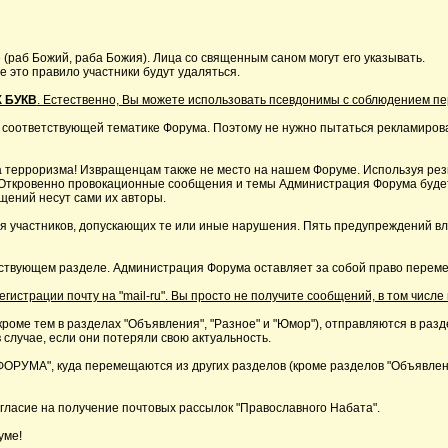
 (раб Божий, раба Божия). Лица со священным саном могут его указывать.
это правило участники будут удаляться.
 БУКВ
. Естественно, Вы можете использовать псевдонимы с соблюдением п
 соответствующей тематике Форума. Поэтому не нужно пытаться рекламирова
 терроризма! Извращенцам также не место на нашем Форуме. Используя резк
р. Откровенно провокационные сообщения и темы Администрация Форума буде
щений несут сами их авторы.
я участников, допускающих те или иные нарушения. Пять предупреждений в
ствующем разделе. Администрация Форума оставляет за собой право перемещ
страции почту на "mail-ru". Вы просто не получите сообщений, в том числе 
кроме тем в разделах "Объявления", "Разное" и "Юмор"), отправляются в раз
 случае, если они потеряли свою актуальность.
А", куда перемещаются из других разделов (кроме разделов "Объявления"
ласие на получение почтовых рассылок "Православного Набата".
уме!