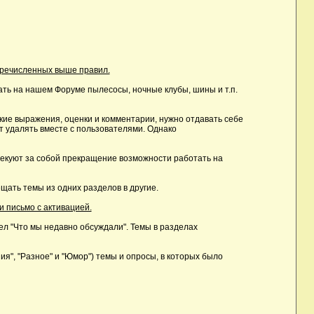
еречисленных выше правил.
ть на нашем Форуме пылесосы, ночные клубы, шины и т.п.
ие выражения, оценки и комментарии, нужно отдавать себе
т удалять вместе с пользователями. Однако
лекуют за собой прекращение возможности работать на
ать темы из одних разделов в другие.
и письмо с активацией.
дел "Что мы недавно обсуждали". Темы в разделах
, "Разное" и "Юмор") темы и опросы, в которых было