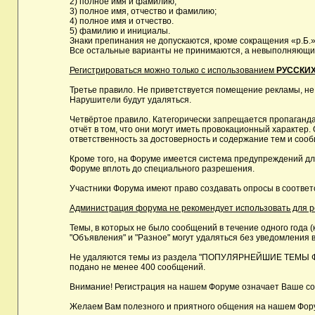
2) полное имя и фамилию;
3) полное имя, отчество и фамилию;
4) полное имя и отчество.
5) фамилию и инициалы.
Знаки препинания не допускаются, кроме сокращения «р.Б.»
Все остальные варианты не принимаются, а невыполняющие 
Регистрироваться можно только с использованием
РУССКИХ
Третье правило. Не приветствуется помещение рекламы, не
Нарушители будут удаляться.
Четвёртое правило. Категорически запрещается пропаганда
отчёт в том, что они могут иметь провокационный характе
ответственность за достоверность и содержание тем и сооб
Кроме того, на Форуме имеется система предупреждений дл
Форуме вплоть до специального разрешения.
Участники Форума имеют право создавать опросы в соответ
Администрация форума не рекомендует использовать для реги
Темы, в которых не было сообщений в течение одного года (
"Объявления" и "Разное" могут удаляться без уведомления в
Не удаляются темы из раздела "ПОПУЛЯРНЕЙШИЕ ТЕМЫ ФОРУМ
подано не менее 400 сообщений.
Внимание! Регистрация на нашем Форуме означает Ваше сог
Желаем Вам полезного и приятного общения на нашем Фор