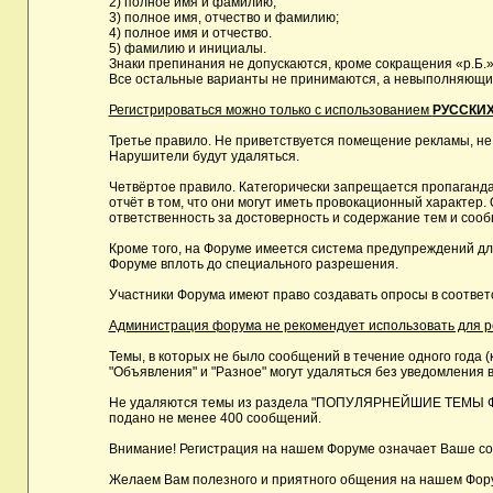
2) полное имя и фамилию;
3) полное имя, отчество и фамилию;
4) полное имя и отчество.
5) фамилию и инициалы.
Знаки препинания не допускаются, кроме сокращения «р.Б.»
Все остальные варианты не принимаются, а невыполняющие 
Регистрироваться можно только с использованием
РУССКИХ
Третье правило. Не приветствуется помещение рекламы, не
Нарушители будут удаляться.
Четвёртое правило. Категорически запрещается пропаганда
отчёт в том, что они могут иметь провокационный характе
ответственность за достоверность и содержание тем и сооб
Кроме того, на Форуме имеется система предупреждений дл
Форуме вплоть до специального разрешения.
Участники Форума имеют право создавать опросы в соответ
Администрация форума не рекомендует использовать для реги
Темы, в которых не было сообщений в течение одного года (
"Объявления" и "Разное" могут удаляться без уведомления в
Не удаляются темы из раздела "ПОПУЛЯРНЕЙШИЕ ТЕМЫ ФОРУМ
подано не менее 400 сообщений.
Внимание! Регистрация на нашем Форуме означает Ваше сог
Желаем Вам полезного и приятного общения на нашем Фор