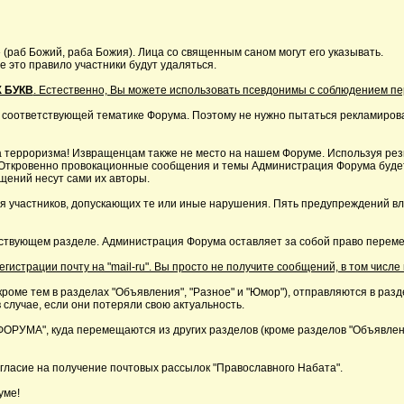
 (раб Божий, раба Божия). Лица со священным саном могут его указывать.
это правило участники будут удаляться.
 БУКВ
. Естественно, Вы можете использовать псевдонимы с соблюдением п
 соответствующей тематике Форума. Поэтому не нужно пытаться рекламирова
 терроризма! Извращенцам также не место на нашем Форуме. Используя резк
р. Откровенно провокационные сообщения и темы Администрация Форума буде
щений несут сами их авторы.
я участников, допускающих те или иные нарушения. Пять предупреждений в
ствующем разделе. Администрация Форума оставляет за собой право перемещ
страции почту на "mail-ru". Вы просто не получите сообщений, в том числе 
кроме тем в разделах "Объявления", "Разное" и "Юмор"), отправляются в раз
 случае, если они потеряли свою актуальность.
А", куда перемещаются из других разделов (кроме разделов "Объявления"
ласие на получение почтовых рассылок "Православного Набата".
уме!