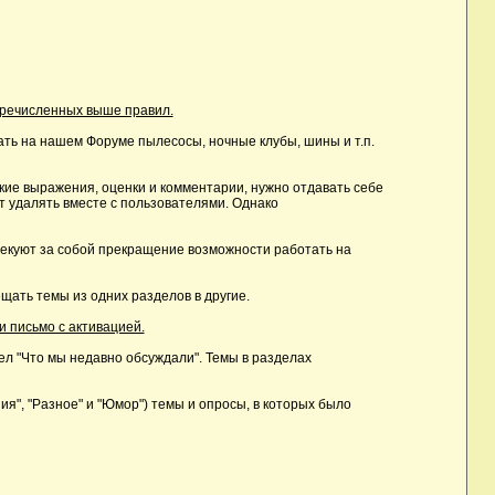
еречисленных выше правил.
ть на нашем Форуме пылесосы, ночные клубы, шины и т.п.
ие выражения, оценки и комментарии, нужно отдавать себе
т удалять вместе с пользователями. Однако
лекуют за собой прекращение возможности работать на
ать темы из одних разделов в другие.
и письмо с активацией.
дел "Что мы недавно обсуждали". Темы в разделах
, "Разное" и "Юмор") темы и опросы, в которых было