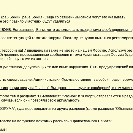
 (раб Божий, раба Божия). Лица со священным саном могут его указывать.
это правило участники будут удаляться.
 БУКВ
. Естественно, Вы можете использовать псевдонимы с соблюдением п
 соответствующей тематике Форума. Поэтому не нужно пытаться рекламирова
 терроризма! Извращенцам также не место на нашем Форуме. Используя резк
р. Откровенно провокационные сообщения и темы Администрация Форума буде
щений несут сами их авторы.
я участников, допускающих те или иные нарушения. Пять предупреждений в
ствующем разделе. Администрация Форума оставляет за собой право перемещ
страции почту на "mail-ru". Вы просто не получите сообщений, в том числе 
кроме тем в разделах "Объявления", "Разное" и "Юмор"), отправляются в раз
 случае, если они потеряли свою актуальность.
А", куда перемещаются из других разделов (кроме разделов "Объявления"
ласие на получение почтовых рассылок "Православного Набата".
уме!