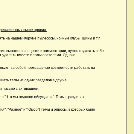
еречисленных выше правил.
ть на нашем Форуме пылесосы, ночные клубы, шины и т.п.
ие выражения, оценки и комментарии, нужно отдавать себе
т удалять вместе с пользователями. Однако
лекуют за собой прекращение возможности работать на
ать темы из одних разделов в другие.
и письмо с активацией.
дел "Что мы недавно обсуждали". Темы в разделах
, "Разное" и "Юмор") темы и опросы, в которых было