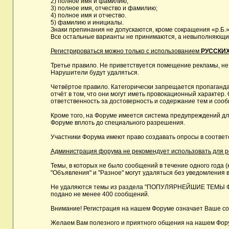
2) полное имя и фамилию;
3) полное имя, отчество и фамилию;
4) полное имя и отчество.
5) фамилию и инициалы.
Знаки препинания не допускаются, кроме сокращения «р.Б.»
Все остальные варианты не принимаются, а невыполняющие 
Регистрироваться можно только с использованием
РУССКИХ
Третье правило. Не приветствуется помещение рекламы, не
Нарушители будут удаляться.
Четвёртое правило. Категорически запрещается пропаганда
отчёт в том, что они могут иметь провокационный характе
ответственность за достоверность и содержание тем и сооб
Кроме того, на Форуме имеется система предупреждений дл
Форуме вплоть до специального разрешения.
Участники Форума имеют право создавать опросы в соответ
Администрация форума не рекомендует использовать для реги
Темы, в которых не было сообщений в течение одного года (
"Объявления" и "Разное" могут удаляться без уведомления в
Не удаляются темы из раздела "ПОПУЛЯРНЕЙШИЕ ТЕМЫ ФОРУМ
подано не менее 400 сообщений.
Внимание! Регистрация на нашем Форуме означает Ваше сог
Желаем Вам полезного и приятного общения на нашем Фор