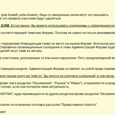
 (раб Божий, раба Божия). Лица со священным саном могут его указывать.
это правило участники будут удаляться.
 БУКВ
. Естественно, Вы можете использовать псевдонимы с соблюдением п
 соответствующей тематике Форума. Поэтому не нужно пытаться рекламирова
 терроризма! Извращенцам также не место на нашем Форуме. Используя резк
р. Откровенно провокационные сообщения и темы Администрация Форума буде
щений несут сами их авторы.
я участников, допускающих те или иные нарушения. Пять предупреждений в
ствующем разделе. Администрация Форума оставляет за собой право перемещ
страции почту на "mail-ru". Вы просто не получите сообщений, в том числе 
кроме тем в разделах "Объявления", "Разное" и "Юмор"), отправляются в раз
 случае, если они потеряли свою актуальность.
А", куда перемещаются из других разделов (кроме разделов "Объявления"
ласие на получение почтовых рассылок "Православного Набата".
уме!