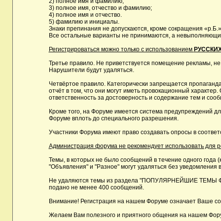
2) полное имя и фамилию;
3) полное имя, отчество и фамилию;
4) полное имя и отчество.
5) фамилию и инициалы.
Знаки препинания не допускаются, кроме сокращения «р.Б.»
Все остальные варианты не принимаются, а невыполняющие 
Регистрироваться можно только с использованием
РУССКИХ
Третье правило. Не приветствуется помещение рекламы, не
Нарушители будут удаляться.
Четвёртое правило. Категорически запрещается пропаганда
отчёт в том, что они могут иметь провокационный характе
ответственность за достоверность и содержание тем и сооб
Кроме того, на Форуме имеется система предупреждений дл
Форуме вплоть до специального разрешения.
Участники Форума имеют право создавать опросы в соответ
Администрация форума не рекомендует использовать для реги
Темы, в которых не было сообщений в течение одного года (
"Объявления" и "Разное" могут удаляться без уведомления в
Не удаляются темы из раздела "ПОПУЛЯРНЕЙШИЕ ТЕМЫ ФОРУМ
подано не менее 400 сообщений.
Внимание! Регистрация на нашем Форуме означает Ваше сог
Желаем Вам полезного и приятного общения на нашем Фор