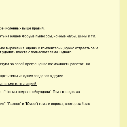
еречисленных выше правил.
ть на нашем Форуме пылесосы, ночные клубы, шины и т.п.
ие выражения, оценки и комментарии, нужно отдавать себе
т удалять вместе с пользователями. Однако
лекуют за собой прекращение возможности работать на
ать темы из одних разделов в другие.
и письмо с активацией.
дел "Что мы недавно обсуждали". Темы в разделах
, "Разное" и "Юмор") темы и опросы, в которых было