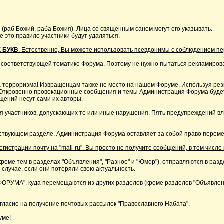
 (раб Божий, раба Божия). Лица со священным саном могут его указывать.
это правило участники будут удаляться.
 БУКВ
. Естественно, Вы можете использовать псевдонимы с соблюдением п
 соответствующей тематике Форума. Поэтому не нужно пытаться рекламирова
 терроризма! Извращенцам также не место на нашем Форуме. Используя резк
р. Откровенно провокационные сообщения и темы Администрация Форума буде
щений несут сами их авторы.
я участников, допускающих те или иные нарушения. Пять предупреждений в
ствующем разделе. Администрация Форума оставляет за собой право перемещ
страции почту на "mail-ru". Вы просто не получите сообщений, в том числе 
кроме тем в разделах "Объявления", "Разное" и "Юмор"), отправляются в раз
 случае, если они потеряли свою актуальность.
А", куда перемещаются из других разделов (кроме разделов "Объявления"
ласие на получение почтовых рассылок "Православного Набата".
уме!