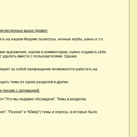
еречисленных выше правил.
ть на нашем Форуме пылесосы, ночные клубы, шины и т.п.
ие выражения, оценки и комментарии, нужно отдавать себе
т удалять вместе с пользователями. Однако
лекуют за собой прекращение возможности работать на
ать темы из одних разделов в другие.
и письмо с активацией.
дел "Что мы недавно обсуждали". Темы в разделах
, "Разное" и "Юмор") темы и опросы, в которых было