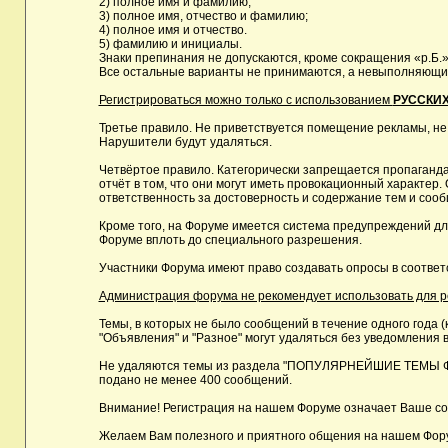
2) полное имя и фамилию;
3) полное имя, отчество и фамилию;
4) полное имя и отчество.
5) фамилию и инициалы.
Знаки препинания не допускаются, кроме сокращения «р.Б.»
Все остальные варианты не принимаются, а невыполняющие 
Регистрироваться можно только с использованием
РУССКИХ
Третье правило. Не приветствуется помещение рекламы, не
Нарушители будут удаляться.
Четвёртое правило. Категорически запрещается пропаганда
отчёт в том, что они могут иметь провокационный характе
ответственность за достоверность и содержание тем и сооб
Кроме того, на Форуме имеется система предупреждений дл
Форуме вплоть до специального разрешения.
Участники Форума имеют право создавать опросы в соответ
Администрация форума не рекомендует использовать для реги
Темы, в которых не было сообщений в течение одного года (
"Объявления" и "Разное" могут удаляться без уведомления в
Не удаляются темы из раздела "ПОПУЛЯРНЕЙШИЕ ТЕМЫ ФОРУМ
подано не менее 400 сообщений.
Внимание! Регистрация на нашем Форуме означает Ваше сог
Желаем Вам полезного и приятного общения на нашем Фор