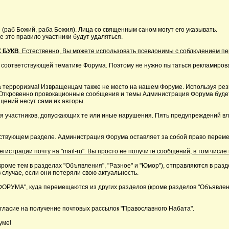
 (раб Божий, раба Божия). Лица со священным саном могут его указывать.
это правило участники будут удаляться.
 БУКВ
. Естественно, Вы можете использовать псевдонимы с соблюдением п
 соответствующей тематике Форума. Поэтому не нужно пытаться рекламирова
 терроризма! Извращенцам также не место на нашем Форуме. Используя резк
р. Откровенно провокационные сообщения и темы Администрация Форума буде
щений несут сами их авторы.
я участников, допускающих те или иные нарушения. Пять предупреждений в
ствующем разделе. Администрация Форума оставляет за собой право перемещ
страции почту на "mail-ru". Вы просто не получите сообщений, в том числе 
кроме тем в разделах "Объявления", "Разное" и "Юмор"), отправляются в раз
 случае, если они потеряли свою актуальность.
А", куда перемещаются из других разделов (кроме разделов "Объявления"
ласие на получение почтовых рассылок "Православного Набата".
уме!