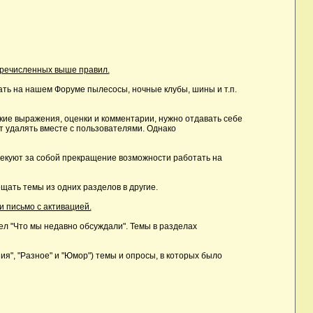
еречисленных выше правил.
ть на нашем Форуме пылесосы, ночные клубы, шины и т.п.
ие выражения, оценки и комментарии, нужно отдавать себе
т удалять вместе с пользователями. Однако
лекуют за собой прекращение возможности работать на
ать темы из одних разделов в другие.
и письмо с активацией.
дел "Что мы недавно обсуждали". Темы в разделах
, "Разное" и "Юмор") темы и опросы, в которых было