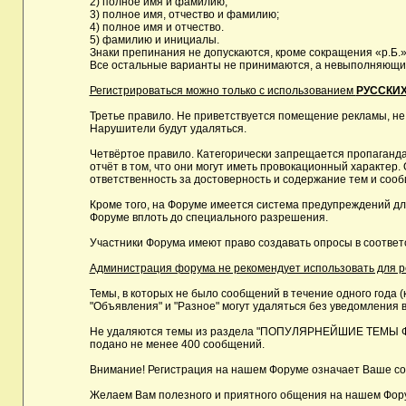
2) полное имя и фамилию;
3) полное имя, отчество и фамилию;
4) полное имя и отчество.
5) фамилию и инициалы.
Знаки препинания не допускаются, кроме сокращения «р.Б.»
Все остальные варианты не принимаются, а невыполняющие 
Регистрироваться можно только с использованием
РУССКИХ
Третье правило. Не приветствуется помещение рекламы, не
Нарушители будут удаляться.
Четвёртое правило. Категорически запрещается пропаганда
отчёт в том, что они могут иметь провокационный характе
ответственность за достоверность и содержание тем и сооб
Кроме того, на Форуме имеется система предупреждений дл
Форуме вплоть до специального разрешения.
Участники Форума имеют право создавать опросы в соответ
Администрация форума не рекомендует использовать для реги
Темы, в которых не было сообщений в течение одного года (
"Объявления" и "Разное" могут удаляться без уведомления в
Не удаляются темы из раздела "ПОПУЛЯРНЕЙШИЕ ТЕМЫ ФОРУМ
подано не менее 400 сообщений.
Внимание! Регистрация на нашем Форуме означает Ваше сог
Желаем Вам полезного и приятного общения на нашем Фор