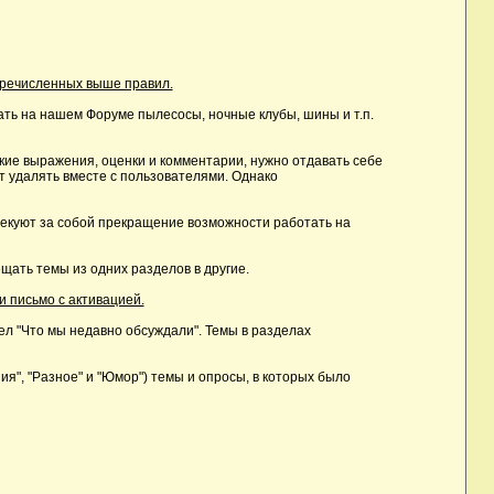
еречисленных выше правил.
ть на нашем Форуме пылесосы, ночные клубы, шины и т.п.
ие выражения, оценки и комментарии, нужно отдавать себе
т удалять вместе с пользователями. Однако
лекуют за собой прекращение возможности работать на
ать темы из одних разделов в другие.
и письмо с активацией.
дел "Что мы недавно обсуждали". Темы в разделах
, "Разное" и "Юмор") темы и опросы, в которых было