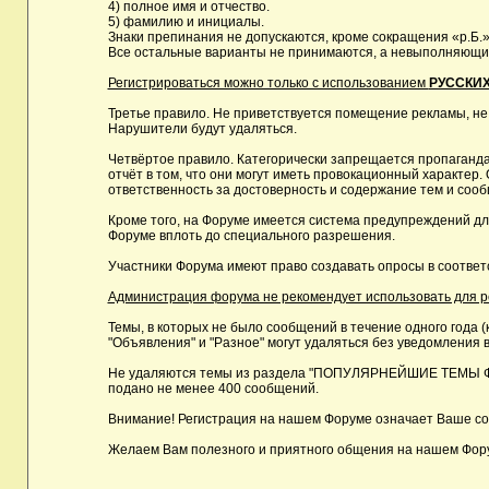
4) полное имя и отчество.
5) фамилию и инициалы.
Знаки препинания не допускаются, кроме сокращения «р.Б.»
Все остальные варианты не принимаются, а невыполняющие 
Регистрироваться можно только с использованием
РУССКИХ
Третье правило. Не приветствуется помещение рекламы, не
Нарушители будут удаляться.
Четвёртое правило. Категорически запрещается пропаганда
отчёт в том, что они могут иметь провокационный характе
ответственность за достоверность и содержание тем и сооб
Кроме того, на Форуме имеется система предупреждений дл
Форуме вплоть до специального разрешения.
Участники Форума имеют право создавать опросы в соответ
Администрация форума не рекомендует использовать для реги
Темы, в которых не было сообщений в течение одного года (
"Объявления" и "Разное" могут удаляться без уведомления в
Не удаляются темы из раздела "ПОПУЛЯРНЕЙШИЕ ТЕМЫ ФОРУМ
подано не менее 400 сообщений.
Внимание! Регистрация на нашем Форуме означает Ваше сог
Желаем Вам полезного и приятного общения на нашем Фор