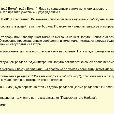
 (раб Божий, раба Божия). Лица со священным саном могут его указывать.
это правило участники будут удаляться.
 БУКВ
. Естественно, Вы можете использовать псевдонимы с соблюдением п
 соответствующей тематике Форума. Поэтому не нужно пытаться рекламирова
 терроризма! Извращенцам также не место на нашем Форуме. Используя резк
р. Откровенно провокационные сообщения и темы Администрация Форума буде
щений несут сами их авторы.
я участников, допускающих те или иные нарушения. Пять предупреждений в
ствующем разделе. Администрация Форума оставляет за собой право перемещ
страции почту на "mail-ru". Вы просто не получите сообщений, в том числе 
кроме тем в разделах "Объявления", "Разное" и "Юмор"), отправляются в раз
 случае, если они потеряли свою актуальность.
А", куда перемещаются из других разделов (кроме разделов "Объявления"
ласие на получение почтовых рассылок "Православного Набата".
уме!