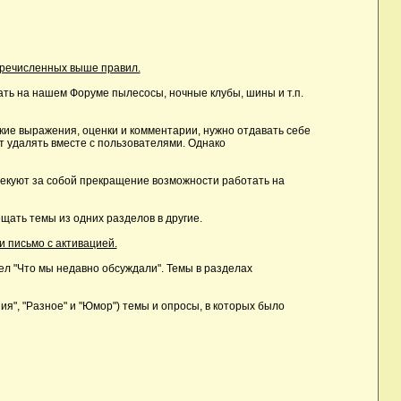
еречисленных выше правил.
ть на нашем Форуме пылесосы, ночные клубы, шины и т.п.
ие выражения, оценки и комментарии, нужно отдавать себе
т удалять вместе с пользователями. Однако
лекуют за собой прекращение возможности работать на
ать темы из одних разделов в другие.
и письмо с активацией.
дел "Что мы недавно обсуждали". Темы в разделах
, "Разное" и "Юмор") темы и опросы, в которых было