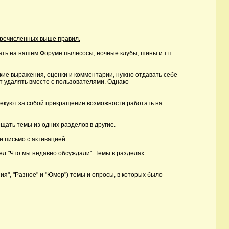
еречисленных выше правил.
ть на нашем Форуме пылесосы, ночные клубы, шины и т.п.
ие выражения, оценки и комментарии, нужно отдавать себе
т удалять вместе с пользователями. Однако
лекуют за собой прекращение возможности работать на
ать темы из одних разделов в другие.
и письмо с активацией.
дел "Что мы недавно обсуждали". Темы в разделах
, "Разное" и "Юмор") темы и опросы, в которых было