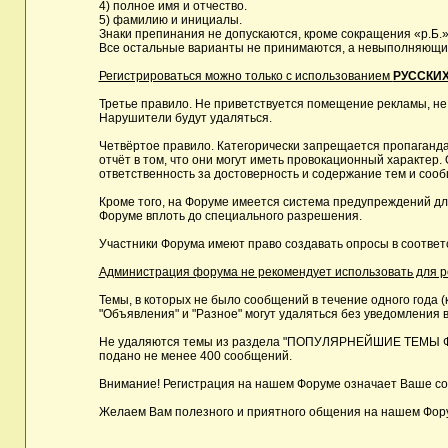
4) полное имя и отчество.
5) фамилию и инициалы.
Знаки препинания не допускаются, кроме сокращения «р.Б.»
Все остальные варианты не принимаются, а невыполняющие 
Регистрироваться можно только с использованием
РУССКИХ
Третье правило. Не приветствуется помещение рекламы, не
Нарушители будут удаляться.
Четвёртое правило. Категорически запрещается пропаганда
отчёт в том, что они могут иметь провокационный характе
ответственность за достоверность и содержание тем и сооб
Кроме того, на Форуме имеется система предупреждений дл
Форуме вплоть до специального разрешения.
Участники Форума имеют право создавать опросы в соответ
Администрация форума не рекомендует использовать для реги
Темы, в которых не было сообщений в течение одного года (
"Объявления" и "Разное" могут удаляться без уведомления в
Не удаляются темы из раздела "ПОПУЛЯРНЕЙШИЕ ТЕМЫ ФОРУМ
подано не менее 400 сообщений.
Внимание! Регистрация на нашем Форуме означает Ваше сог
Желаем Вам полезного и приятного общения на нашем Фор