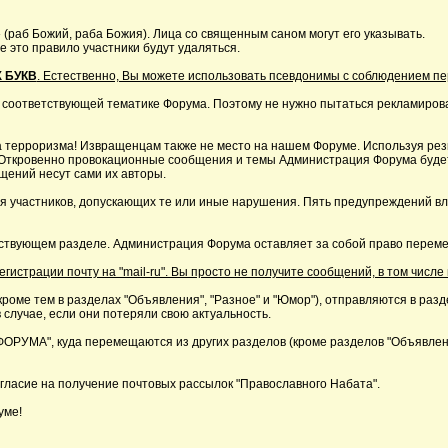
 (раб Божий, раба Божия). Лица со священным саном могут его указывать.
это правило участники будут удаляться.
 БУКВ
. Естественно, Вы можете использовать псевдонимы с соблюдением п
 соответствующей тематике Форума. Поэтому не нужно пытаться рекламирова
 терроризма! Извращенцам также не место на нашем Форуме. Используя резк
р. Откровенно провокационные сообщения и темы Администрация Форума буде
щений несут сами их авторы.
я участников, допускающих те или иные нарушения. Пять предупреждений в
ствующем разделе. Администрация Форума оставляет за собой право перемещ
страции почту на "mail-ru". Вы просто не получите сообщений, в том числе 
кроме тем в разделах "Объявления", "Разное" и "Юмор"), отправляются в раз
 случае, если они потеряли свою актуальность.
А", куда перемещаются из других разделов (кроме разделов "Объявления"
ласие на получение почтовых рассылок "Православного Набата".
уме!