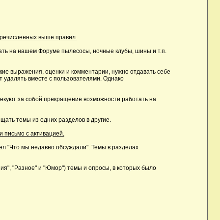
еречисленных выше правил.
ть на нашем Форуме пылесосы, ночные клубы, шины и т.п.
ие выражения, оценки и комментарии, нужно отдавать себе
т удалять вместе с пользователями. Однако
лекуют за собой прекращение возможности работать на
ать темы из одних разделов в другие.
и письмо с активацией.
дел "Что мы недавно обсуждали". Темы в разделах
, "Разное" и "Юмор") темы и опросы, в которых было