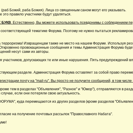
 (раб Божий, раба Божия). Лица со священным саном могут его указывать.
это правило участники будут удаляться.
 БУКВ
. Естественно, Вы можете использовать псевдонимы с соблюдением п
 соответствующей тематике Форума. Поэтому не нужно пытаться рекламирова
 терроризма! Извращенцам также не место на нашем Форуме. Используя резк
р. Откровенно провокационные сообщения и темы Администрация Форума буде
щений несут сами их авторы.
я участников, допускающих те или иные нарушения. Пять предупреждений в
ствующем разделе. Администрация Форума оставляет за собой право перемещ
страции почту на "mail-ru". Вы просто не получите сообщений, в том числе 
кроме тем в разделах "Объявления", "Разное" и "Юмор"), отправляются в раз
 случае, если они потеряли свою актуальность.
А", куда перемещаются из других разделов (кроме разделов "Объявления"
ласие на получение почтовых рассылок "Православного Набата".
уме!