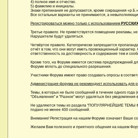
4) полное имя и отчество.
5) фамилию и инициалы.
Знаки препинания не допускаются, кроме сокращения «р.Б.»
Все остальные варианты не принимаются, а невыполняющие 
Регистрироваться можно только с использованием
РУССКИХ
Третье правило. Не приветствуется помещение рекламы, не
Нарушители будут удаляться.
Четвёртое правило. Категорически запрещается пропаганда
отчёт в том, что они могут иметь провокационный характе
ответственность за достоверность и содержание тем и сооб
Кроме того, на Форуме имеется система предупреждений дл
Форуме вплоть до специального разрешения.
Участники Форума имеют право создавать опросы в соответ
Администрация форума не рекомендует использовать для реги
Темы, в которых не было сообщений в течение одного года (
"Объявления" и "Разное" могут удаляться без уведомления в
Не удаляются темы из раздела "ПОПУЛЯРНЕЙШИЕ ТЕМЫ ФОРУМ
подано не менее 400 сообщений.
Внимание! Регистрация на нашем Форуме означает Ваше сог
Желаем Вам полезного и приятного общения на нашем Фор