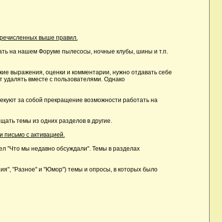
еречисленных выше правил.
ть на нашем Форуме пылесосы, ночные клубы, шины и т.п.
ие выражения, оценки и комментарии, нужно отдавать себе
т удалять вместе с пользователями. Однако
лекуют за собой прекращение возможности работать на
ать темы из одних разделов в другие.
и письмо с активацией.
дел "Что мы недавно обсуждали". Темы в разделах
, "Разное" и "Юмор") темы и опросы, в которых было