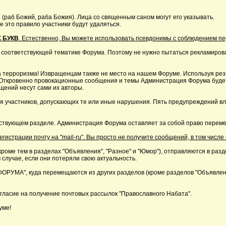
 (раб Божий, раба Божия). Лица со священным саном могут его указывать.
это правило участники будут удаляться.
 БУКВ
. Естественно, Вы можете использовать псевдонимы с соблюдением п
 соответствующей тематике Форума. Поэтому не нужно пытаться рекламирова
 терроризма! Извращенцам также не место на нашем Форуме. Используя резк
р. Откровенно провокационные сообщения и темы Администрация Форума буде
щений несут сами их авторы.
я участников, допускающих те или иные нарушения. Пять предупреждений в
ствующем разделе. Администрация Форума оставляет за собой право перемещ
страции почту на "mail-ru". Вы просто не получите сообщений, в том числе 
кроме тем в разделах "Объявления", "Разное" и "Юмор"), отправляются в раз
 случае, если они потеряли свою актуальность.
А", куда перемещаются из других разделов (кроме разделов "Объявления"
ласие на получение почтовых рассылок "Православного Набата".
уме!