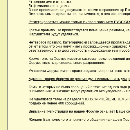
4) полное имя и отчество.
5) фамилию и инициалы.
Знаки препинания не допускаются, кроме сокращения «р.Б.»
Все остальные варианты не принимаются, а невыполняющие 
Регистрироваться можно только с использованием
РУССКИХ
Третье правило. Не приветствуется помещение рекламы, не
Нарушители будут удаляться.
Четвёртое правило. Категорически запрещается пропаганда
отчёт в том, что они могут иметь провокационный характе
ответственность за достоверность и содержание тем и сооб
Кроме того, на Форуме имеется система предупреждений дл
Форуме вплоть до специального разрешения.
Участники Форума имеют право создавать опросы в соответ
Администрация форума не рекомендует использовать для реги
Темы, в которых не было сообщений в течение одного года (
"Объявления" и "Разное" могут удаляться без уведомления в
Не удаляются темы из раздела "ПОПУЛЯРНЕЙШИЕ ТЕМЫ ФОРУМ
подано не менее 400 сообщений.
Внимание! Регистрация на нашем Форуме означает Ваше сог
Желаем Вам полезного и приятного общения на нашем Фор