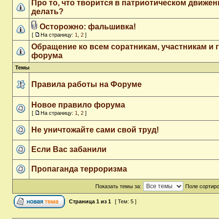
Про то, что творится в патриотическом движен
делать?
Осторожно: фальшивка!
[
На страницу:
1
,
2
]
Обращение ко всем соратникам, участникам и 
форума
Темы
Правила работы на Форуме
Новое правило форума
[
На страницу:
1
,
2
]
Не уничтожайте сами свой труд!
Если Вас забанили
Пропаганда терроризма
Показать темы за:
Поле сортир
Страница
1
из
1
[ Тем: 5 ]