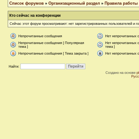
Список форумов
»
Организационный раздел
»
Правила работы
Кто сейчас на конференции
Сейчас этот форум просматривают: нет зарегистрированных пользователей и го
Непрочитанные сообщения
Нет непрочитанных 
Непрочитанные сообщения [ Популярная
Нет непрочитанных 
тема ]
тема ]
Непрочитанные сообщения [ Тема закрыта ]
Нет непрочитанных с
Найти:
Создано на основе
p
Русс