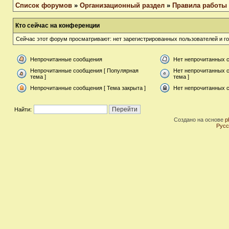
Список форумов
»
Организационный раздел
»
Правила работы
Кто сейчас на конференции
Сейчас этот форум просматривают: нет зарегистрированных пользователей и го
Непрочитанные сообщения
Нет непрочитанных 
Непрочитанные сообщения [ Популярная
Нет непрочитанных 
тема ]
тема ]
Непрочитанные сообщения [ Тема закрыта ]
Нет непрочитанных с
Найти:
Создано на основе
p
Русс