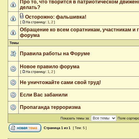
Про то, что творится в патриотическом движен
делать?
Осторожно: фальшивка!
[
На страницу:
1
,
2
]
Обращение ко всем соратникам, участникам и 
форума
Темы
Правила работы на Форуме
Новое правило форума
[
На страницу:
1
,
2
]
Не уничтожайте сами свой труд!
Если Вас забанили
Пропаганда терроризма
Показать темы за:
Поле сортир
Страница
1
из
1
[ Тем: 5 ]