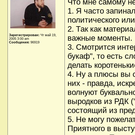
Что мне самому н
1. Я часто запина
политического или
2. Так как матери
Зарегистрирован:
Чт май 19,
важные моменты.
2005 3:00 am
Сообщения:
96919
3. Смотрится инте
букаф", то есть с
делать коротеньки
4. Ну а плюсы вы 
них - правда, иск
волнуют буквально
выродков из РДК (
состоящий из пре
5. Не могу пожела
Приятного в высту