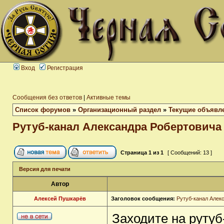
Вход
Регистрация
Сообщения без ответов
|
Активные темы
Список форумов
»
Организационный раздел
»
Текущие объявле
Рутуб-канал Александра Робертович
Страница
1
из
1
[ Сообщений: 13 ]
Версия для печати
Автор
Алексей Пушкарёв
Заголовок сообщения:
Рутуб-канал Алек
Заходите на руту