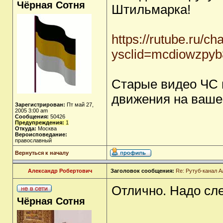
Чёрная Сотня
Штильмарка!
https://rutube.ru/c
ysclid=mcdiowzpy
Старые видео ЧС 
движения на ваше
Зарегистрирован:
Пт май 27,
2005 3:00 am
Сообщения:
50426
Предупреждения:
1
Откуда:
Москва
Вероисповедание:
православный
Вернуться к началу
Александр Робертович
Заголовок сообщения:
Re: Рутуб-канал 
Отлично. Надо сл
Чёрная Сотня