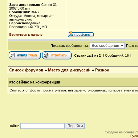
Зарегистрирован:
Ср янв 31,
2007 3:00 am
Сообщения:
36450
Откуда:
Москва, монархист,
антикоммунист
Вероисповедание:
Православный РПЦ МП
Вернуться к началу
Показать сообщения за:
Поле с
Страница
2
из
2
[ Сообщений: 16 ]
Список форумов
»
Место для дискуссий
»
Разное
Кто сейчас на конференции
Сейчас этот форум просматривают: нет зарегистрированных пользователей и го
Найти:
Создано на основе
p
Русс