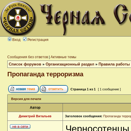
Вход
Регистрация
Сообщения без ответов
|
Активные темы
Список форумов
»
Организационный раздел
»
Правила работы
Пропаганда терроризма
Страница
1
из
1
[ 1 сообщение ]
Версия для печати
Автор
Димитрий Витальев
Заголовок сообщения:
Пропаганда терро
Черносотенцы 